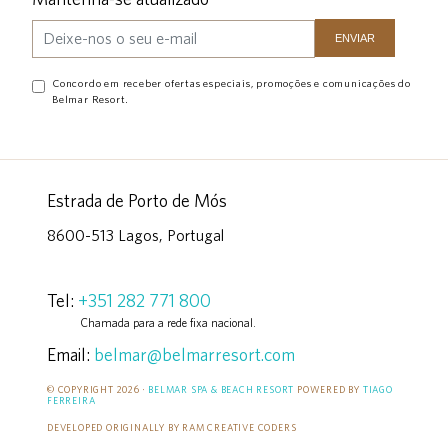
Concordo em receber ofertas especiais, promoções e comunicações do
Belmar Resort.
Estrada de Porto de Mós
8600-513 Lagos, Portugal
Tel:
+351 282 771 800
Chamada para a rede fixa nacional.
Email:
belmar@belmarresort.com
© COPYRIGHT 2026 ·
BELMAR SPA & BEACH RESORT
POWERED BY
TIAGO
FERREIRA
DEVELOPED ORIGINALLY BY RAM CREATIVE CODERS